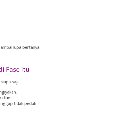
sampai lupa bertanya:
i Fase Itu
siapa saja.
ngiyakan.
h diam.
anggap tidak peduli.