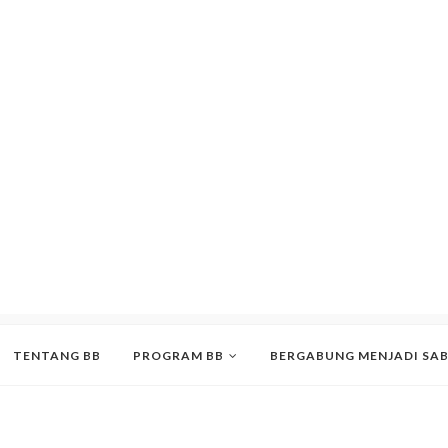
TENTANG BB
PROGRAM BB
BERGABUNG MENJADI SA